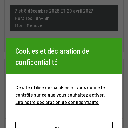
7 et 8 décembre 2026 ET 29 avril 2027
Horaires : 9h-18h
Lieu : Genève
Descriptif
Cookies et déclaration de
confidentialité
Auriculothérapie - Bases
Pré-requis
:
Aucun
Ce site utilise des cookies et vous donne le
contrôle sur ce que vous souhaitez activer.
16 heures
/
2 jours
Lire notre déclaration de confidentialité
Prix : CHF 440