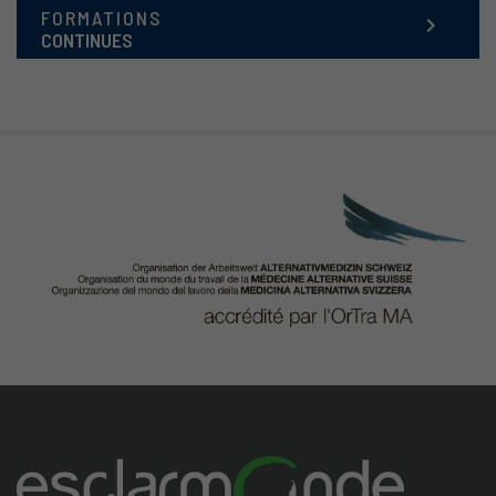
FORMATIONS
keyboard_arrow_right
CONTINUES