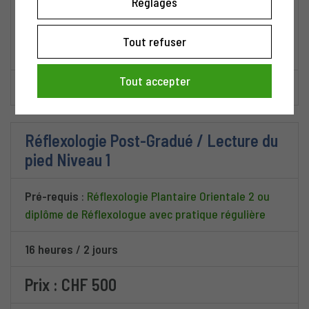
Réglages
20-21 avril 2027
Horaires : 9h-18h
Tout refuser
Lieu : Genève
Tout accepter
Descriptif
Réflexologie Post-Gradué / Lecture du
pied Niveau 1
Pré-requis
:
Réflexologie Plantaire Orientale 2 ou
diplôme de Réflexologue avec pratique régulière
16 heures
/
2 jours
Prix : CHF 500