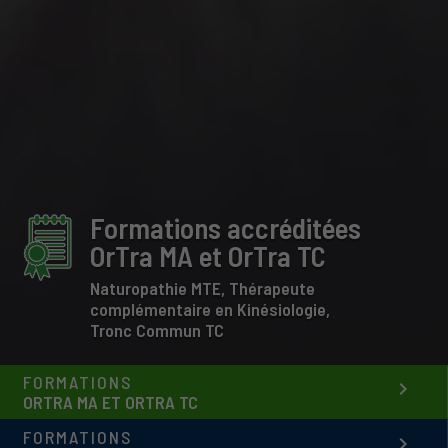
Formations accréditées
OrTra MA et OrTra TC
Naturopathie MTE, Thérapeute
complémentaire en Kinésiologie,
Tronc Commun TC
FORMATIONS
keyboard_arrow_right
ORTRA MA ET ORTRA TC
FORMATIONS
keyboard_arrow_right