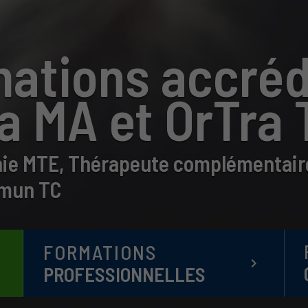
ations accréd
a MA et OrTra 
ie MTE, Thérapeute complémentaire
mun TC
FORMATIONS
t
keyboard_arrow_right
PROFESSIONNELLES