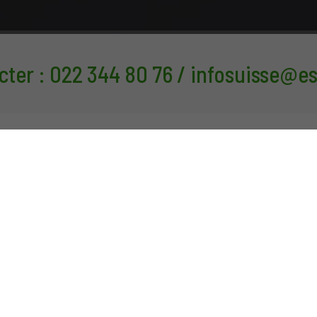
er : 022 344 80 76 / infosuisse@e
Actualités