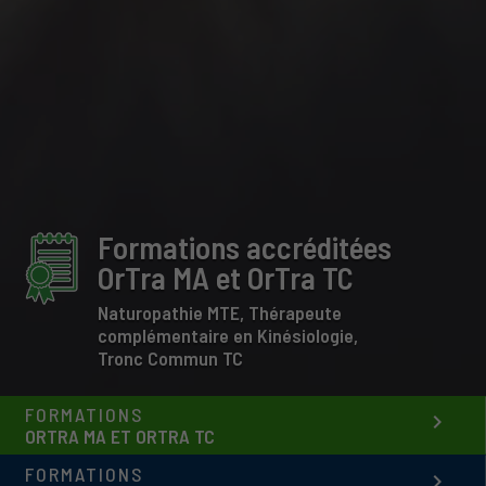
Formations accréditées
OrTra MA et OrTra TC
Naturopathie MTE, Thérapeute
complémentaire en Kinésiologie,
Tronc Commun TC
FORMATIONS
keyboard_arrow_right
ORTRA MA ET ORTRA TC
FORMATIONS
keyboard_arrow_right