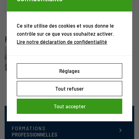
Descriptif
Ce site utilise des cookies et vous donne le
contrôle sur ce que vous souhaitez activer.
Formateurs
Lire notre déclaration de confidentialité
Christine Baldacchino
Naturopathe en MTC , Certiﬁcat de branche
Orta MA Acupuncture /Tuina, Nutritionniste
Réglages
Santé & Massothérapeute, Coach certifiée
et formatrice
Tout refuser
Tout accepter
FORMATIONS
keyboard_arrow_right
ORTRA MA ET ORTRA TC
FORMATIONS
keyboard_arrow_right
PROFESSIONNELLES