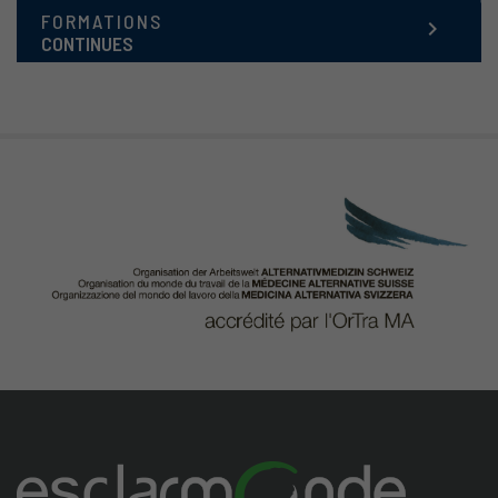
FORMATIONS
keyboard_arrow_right
CONTINUES