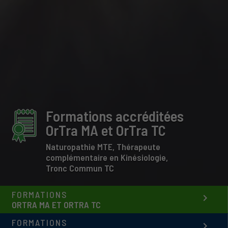
Formations accréditées
OrTra MA et OrTra TC
Naturopathie MTE, Thérapeute
complémentaire en Kinésiologie,
Tronc Commun TC
FORMATIONS
keyboard_arrow_right
ORTRA MA ET ORTRA TC
FORMATIONS
keyboard_arrow_right