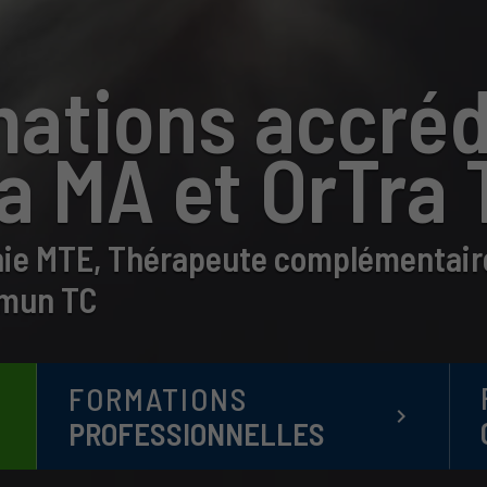
ations accréd
a MA et OrTra 
ie MTE, Thérapeute complémentaire
mun TC
FORMATIONS
t
keyboard_arrow_right
PROFESSIONNELLES