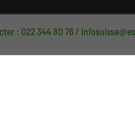
er : 022 344 80 76 / infosuisse@e
Actualités