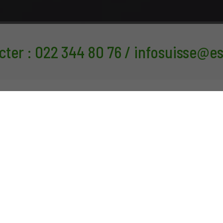
er : 022 344 80 76 / infosuisse@e
Actualités