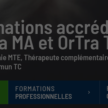
ations accréd
a MA et OrTra 
ie MTE, Thérapeute complémentaire
mun TC
FORMATIONS
t
keyboard_arrow_right
PROFESSIONNELLES