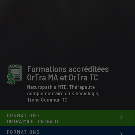
Formations accréditées
OrTra MA et OrTra TC
Naturopathie MTE, Thérapeute
complémentaire en Kinésiologie,
Tronc Commun TC
FORMATIONS
keyboard_arrow_right
ORTRA MA ET ORTRA TC
FORMATIONS
keyboard_arrow_right