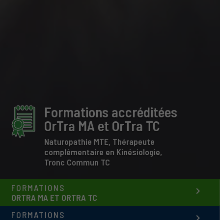
Formations accréditées
OrTra MA et OrTra TC
Naturopathie MTE, Thérapeute
complémentaire en Kinésiologie,
Tronc Commun TC
FORMATIONS
keyboard_arrow_right
ORTRA MA ET ORTRA TC
FORMATIONS
keyboard_arrow_right