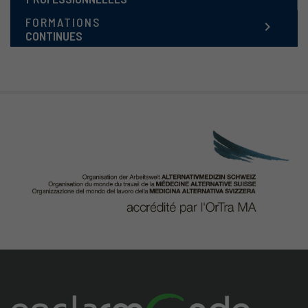
FORMATIONS
keyboard_arrow_right
CONTINUES