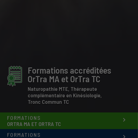
Formations accréditées
OrTra MA et OrTra TC
Naturopathie MTE, Thérapeute
complémentaire en Kinésiologie,
Tronc Commun TC
FORMATIONS
keyboard_arrow_right
ORTRA MA ET ORTRA TC
FORMATIONS
keyboard_arrow_right