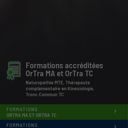
Formations accréditées
OrTra MA et OrTra TC
Naturopathie MTE, Thérapeute
complémentaire en Kinésiologie,
Tronc Commun TC
FORMATIONS
keyboard_arrow_right
ORTRA MA ET ORTRA TC
FORMATIONS
keyboard_arrow_right