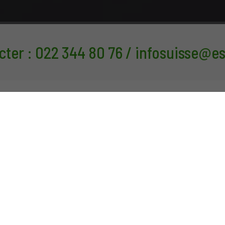
er : 022 344 80 76 / infosuisse@e
Actualités