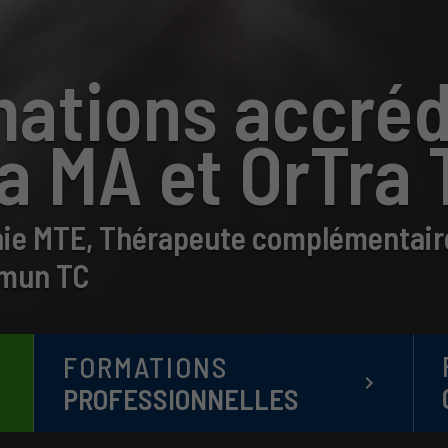
ations accréd
a MA et OrTra 
ie MTE, Thérapeute complémentaire
mun TC
FORMATIONS
t
keyboard_arrow_right
PROFESSIONNELLES