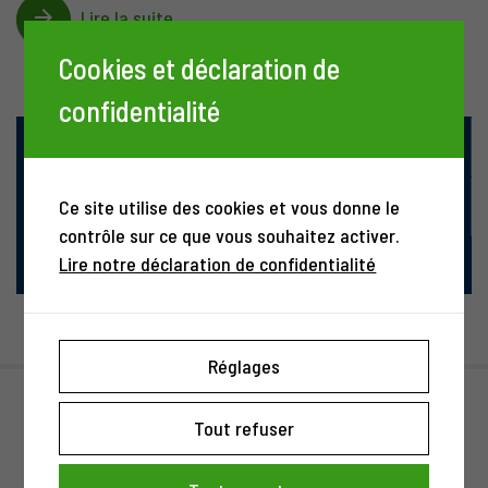
arrow_forward
Lire la suite
Cookies et déclaration de
confidentialité
FORMATIONS
keyboard_arrow_right
ORTRA MA ET ORTRA TC
FORMATIONS
keyboard_arrow_right
Ce site utilise des cookies et vous donne le
PROFESSIONNELLES
contrôle sur ce que vous souhaitez activer.
FORMATIONS
keyboard_arrow_right
Lire notre déclaration de confidentialité
CONTINUES
Réglages
Tout refuser