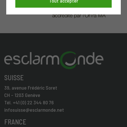
Tout accepter
SUISSE
39, avenue Frédéric Soret
CH – 1203 Genève
Tél. +41 (0) 22 344 80 76
infosuisse@esclarmonde.net
FRANCE