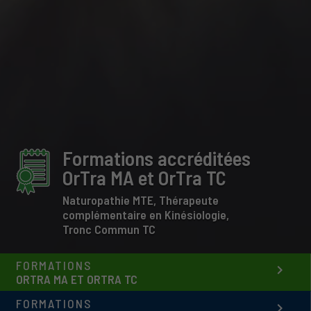
Formations accréditées
OrTra MA et OrTra TC
Naturopathie MTE, Thérapeute
complémentaire en Kinésiologie,
Tronc Commun TC
FORMATIONS
keyboard_arrow_right
ORTRA MA ET ORTRA TC
FORMATIONS
keyboard_arrow_right