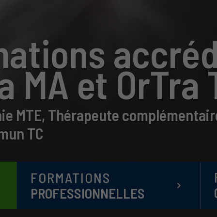
ations accréd
a MA et OrTra 
ie MTE, Thérapeute complémentaire
mun TC
FORMATIONS
t
keyboard_arrow_right
PROFESSIONNELLES