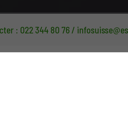
er : 022 344 80 76 / infosuisse@e
Actualités